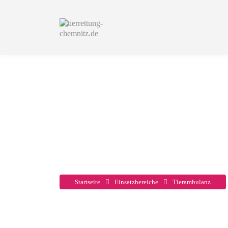
Tierambula
Startseite
Einsatzbereiche
Tierambulanz